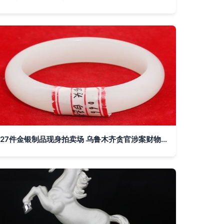
27件金银制品现身拍卖场 乌鲁木齐贪官涉案财物百万元起拍