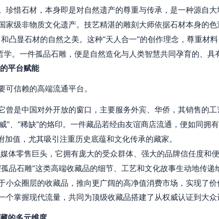
。珍惜石材，本身即是对自然遗产的尊重与传承，是一种源自大地
国家级非物质文化遗产。技艺精湛的雕刻大师依据石材本身的色
留和凸显石材的自然之美。这种“天人合一”的创作理念，尊重材
”哲学。一件孤品石雕，便是自然造化与人类智慧共同孕育的、具
物的平台赋能
要可信赖的高端流通平台。
它曾是中国对外开放的窗口，主要服务外宾、华侨，其销售的工
权威”、“稀缺”的烙印。一件藏品若经由友谊商店流通，便如同拥
序）的附加值，尤其吸引注重历史底蕴和文化传承的藏家。
代媒体零售巨头，它拥有庞大的受众群体、强大的品牌信任度和
耀孤品石雕”这类高端收藏品的细节、工艺和文化故事生动地传递
于小众圈层的收藏品，推向更广阔的高净值消费市场，实现了价
一个掌握现代流量，共同为顶级收藏品搭建了从权威认证到大众
收藏的多元维度