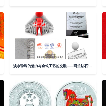
淡水珍珠的魅力与金银工艺的交融——珂兰钻石“自由之爱”长链项链评析