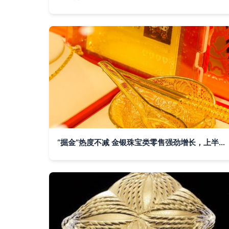
“掘金”热度不减 金银珠宝类零售强劲增长，上半年进出口总额创三年新高