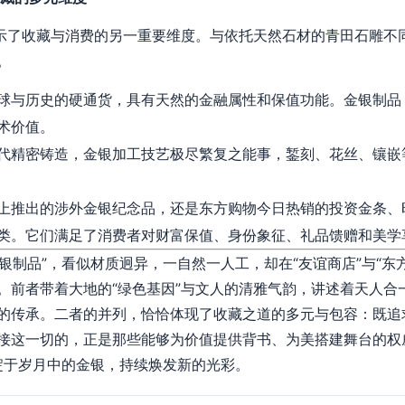
揭示了收藏与消费的另一重要维度。与依托天然石材的青田石雕不
。
球与历史的硬通货，具有天然的金融属性和保值功能。金银制品
术价值。
代精密铸造，金银加工技艺极尽繁复之能事，錾刻、花丝、镶嵌
上推出的涉外金银纪念品，还是东方购物今日热销的投资金条、
类。它们满足了消费者对财富保值、身份象征、礼品馈赠和美学
金银制品”，看似材质迥异，一自然一人工，却在“友谊商店”与“东
。前者带着大地的“绿色基因”与文人的清雅气韵，讲述着天人合
的传承。二者的并列，恰恰体现了收藏之道的多元与包容：既追
接这一切的，正是那些能够为价值提供背书、为美搭建舞台的权
沉淀于岁月中的金银，持续焕发新的光彩。