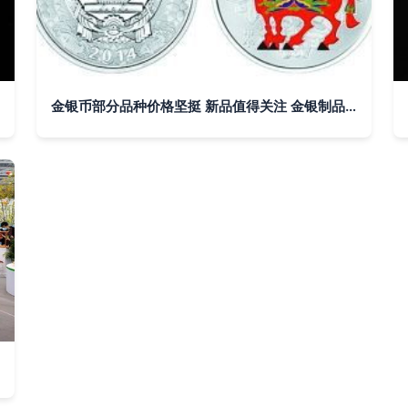
金银币部分品种价格坚挺 新品值得关注 金银制品前景看好