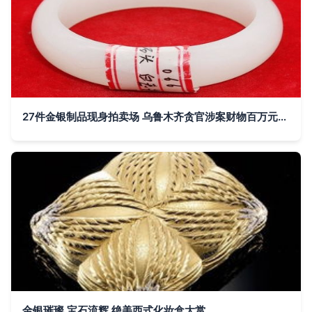
27件金银制品现身拍卖场 乌鲁木齐贪官涉案财物百万元起拍
金银璀璨 宝石流辉 绝美西式化妆盒大赏