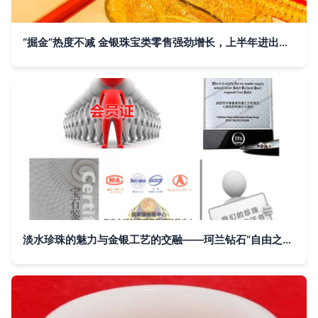
“掘金”热度不减 金银珠宝类零售强劲增长，上半年进出口总额创三年新高
淡水珍珠的魅力与金银工艺的交融——珂兰钻石“自由之爱”长链项链评析