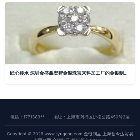
匠心传承 深圳金盛鑫宏智金银珠宝来料加工厂的金银制品工艺
电话：1771383**
地址：上海市闵行区沪松公路450号2层
Copyright © 2026
www.jiyugong.com
金银制品
上海创今达贸易