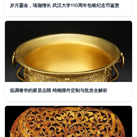
岁月鎏金，珞珈情长 武汉大学110周年包银纪念币鉴赏
低调奢华的家居点睛 纯铜摆件定制与批发全解析