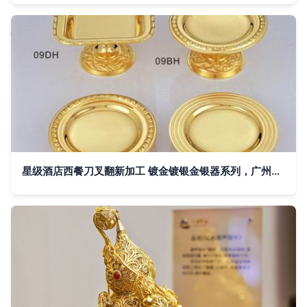
星级酒店西餐刀叉翻新加工 镀金镀银金银器系列，广州银貂金属制品的精湛工艺