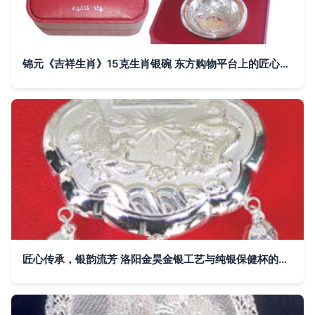
锦元《吉祥生肖》15克生肖银碗 东方购物平台上的匠心传承与生活美学
匠心传承，银韵流芳 洛阳金昊金银工艺与纯银保健杯的文化魅力