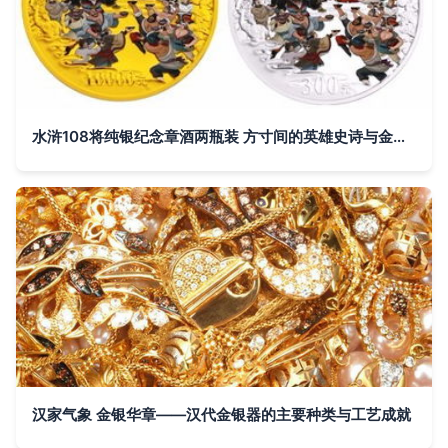
水浒108将纯银纪念章酒两瓶装 方寸间的英雄史诗与金银匠艺
汉家气象 金银华章——汉代金银器的主要种类与工艺成就