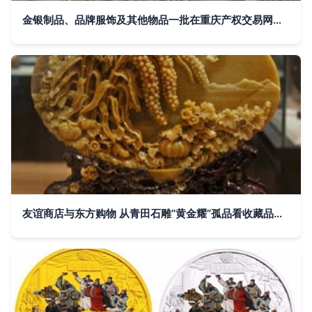
金银制品、品牌服饰及其他物品一批在重庆产权交易网挂牌转让
友谊商店与东方购物 从青田石雕“黄金耀”孤品看收藏品市场的绿色基因与金银魅力