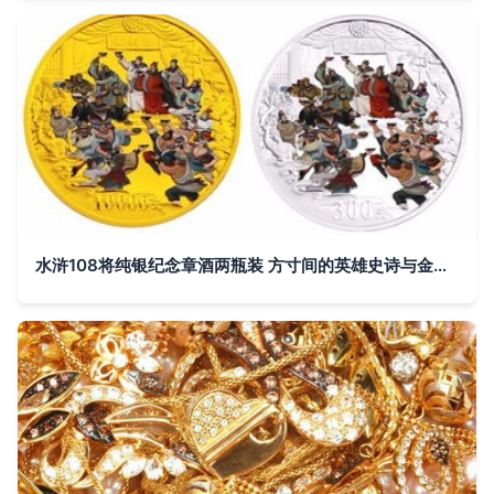
水浒108将纯银纪念章酒两瓶装 方寸间的英雄史诗与金银匠艺