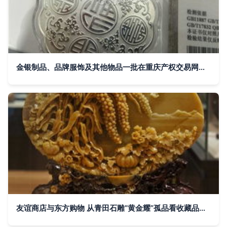
金银制品、品牌服饰及其他物品一批在重庆产权交易网挂牌转让
友谊商店与东方购物 从青田石雕“黄金耀”孤品看收藏品市场的绿色基因与金银魅力